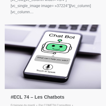
[vc_single_image image= »37224″][/vc_column]
[vc_column…
#ECL 74 – Les Chatbots
Eclairage du mardi
Par
COMETH Consulting