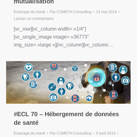
mutualisation
Eclairage du mardi
Par
COMETH Consulting
14 mai 2019
Laisser un commentaire
[vc_row][vc_column width= »1/4″]
[vc_single_image image= »36773″
img_size= »large »][/vc_column][vc_column…
#ECL 70 – Hébergement de données
de santé
Eclairage du mardi
Par
COMETH Consulting
9 avril 2019