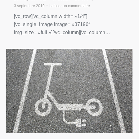
3 septembre 2019
Laisser un commentaire
[vc_row][vc_column width= »1/4″]
[vc_single_image image= »37196″
img_size= »full »][/vc_column][vc_column…