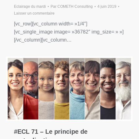
Eclairage du mardi
Par
COMETH Consulting
4 juin 2019
Laisser un commentaire
[vc_row][vc_column width= »1/4″]
[vc_single_image image= »36782″ img_size= » »]
[/vc_column][vc_column…
#ECL 71 – Le principe de