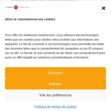
Eclairage du mardi
Par
COMETH Consulting
12 mars 2019
Laisser un commentaire
[vc_row][vc_column width= »1/4″]
Gérer le consentement aux cookies
[vc_single_image image= »36745″
img_size= »full »][/vc_column][vc_column…
Pour offrir les meilleures expériences, nous utilisons des technologies
telles que les cookies pour stocker et/ou accéder aux informations des
appareils. Le fait de consentir à ces technologies nous permettra de traiter
des données telles que le comportement de navigation ou les ID uniques
sur ce site. Le fait de ne pas consentir ou de retirer son consentement peut
1
2
3
4
5
…
9
avoir un effet négatif sur certaines caractéristiques et fonctions.
Accepter
Refuser
Voir les préférences
Dream-Theme — truly
premium WordPress themes
Politique de gestion de cookies
pied de page