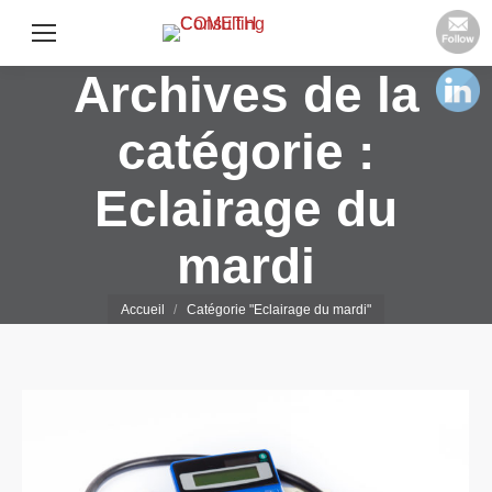
Archives de la
catégorie :
Eclairage du
mardi
Vous êtes ici :
Accueil
Catégorie "Eclairage du mardi"