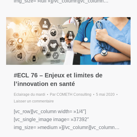
img_size= »full »][/vc_column][vc_column…
#ECL 76 – Enjeux et limites de
l’innovation en santé
Eclairage du mardi
Par
COMETH Consulting
5 mai 2020
Laisser un commentaire
[vc_row][vc_column width= »1/4″]
[vc_single_image image= »37392″
img_size= »medium »][/vc_column][vc_column…