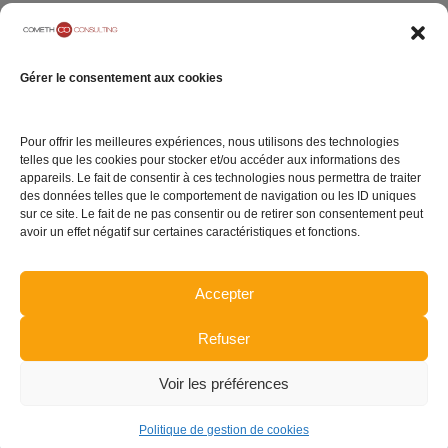
Politique de gestion
de cookies
Plan du site
Gérer le consentement aux cookies
Pour offrir les meilleures expériences, nous utilisons des technologies
TENEZ-VOUS INFORMÉ DE L'ACTUALITÉ
telles que les cookies pour stocker et/ou accéder aux informations des
appareils. Le fait de consentir à ces technologies nous permettra de traiter
des données telles que le comportement de navigation ou les ID uniques
sur ce site. Le fait de ne pas consentir ou de retirer son consentement peut
avoir un effet négatif sur certaines caractéristiques et fonctions.
INSCRIPTION
Accepter
Refuser
Voir les préférences
Dream-Theme — truly
premium WordPress themes
Politique de gestion de cookies
pied de page