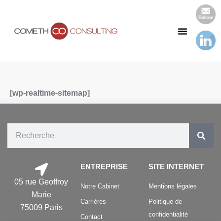
Notre Cabinet
Nos Publications
[wp-realtime-sitemap]
ENTREPRISE
SITE INTERNET
05 rue Geoffroy
Notre Cabinet
Mentions légales
Marie
Carrières
Politique de
75009 Paris
confidentialité
Contact