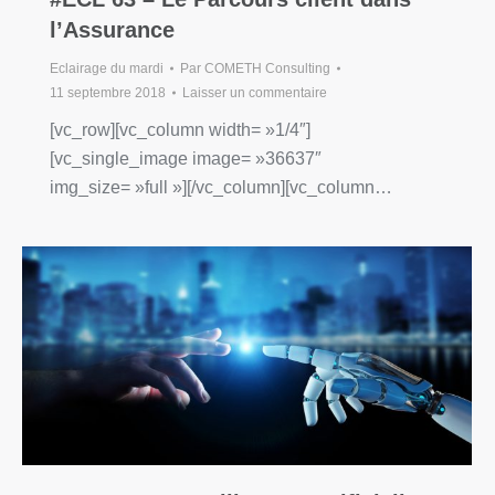
l’Assurance
Eclairage du mardi
Par
COMETH Consulting
11 septembre 2018
Laisser un commentaire
[vc_row][vc_column width= »1/4″]
[vc_single_image image= »36637″
img_size= »full »][/vc_column][vc_column…