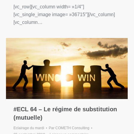
[vc_row][vc_column width= »1/4″]
[vc_single_image image= »36715″][/vc_column]
[vc_column…
#ECL 64 – Le régime de substitution
(mutuelle)
Eclairage du mardi
Par
COMETH Consulting