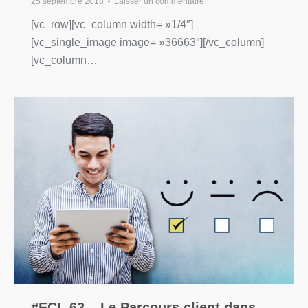
25 septembre 2018
Laisser un commentaire
[vc_row][vc_column width= »1/4″]
[vc_single_image image= »36663″][/vc_column]
[vc_column…
#ECL 63 – Le Parcours client dans