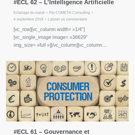
#ECL 62 – L’Intelligence Artificielle
Eclairage du mardi
Par
COMETH Consulting
4 septembre 2018
Laisser un commentaire
[vc_row][vc_column width= »1/4″]
[vc_single_image image= »36629″
img_size= »full »][/vc_column][vc_column…
#ECL 61 – Gouvernance et