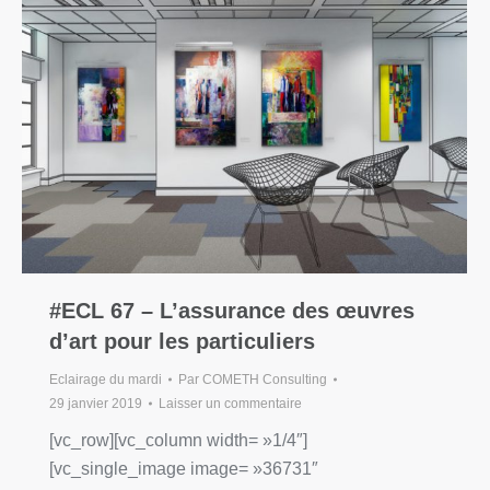
#ECL 67 – L’assurance des œuvres
d’art pour les particuliers
Eclairage du mardi
Par
COMETH Consulting
29 janvier 2019
Laisser un commentaire
[vc_row][vc_column width= »1/4″]
[vc_single_image image= »36731″