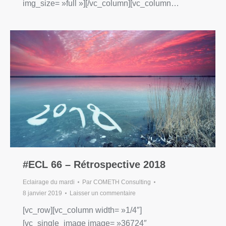
img_size= »full »][/vc_column][vc_column…
#ECL 66 – Rétrospective 2018
Eclairage du mardi
Par
COMETH Consulting
8 janvier 2019
Laisser un commentaire
[vc_row][vc_column width= »1/4″]
[vc_single_image image= »36724″