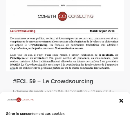
#ECL 59 – Le Crowdsourcing
Eclairage du mardi
Par
COMETH Consulting
12 juin 2018
Laisser un commentaire
[vc_row][vc_column width= »1/4″]
Gérer le consentement aux cookies
[vc_single_image image= »36595″][/vc_column]
[vc_column…