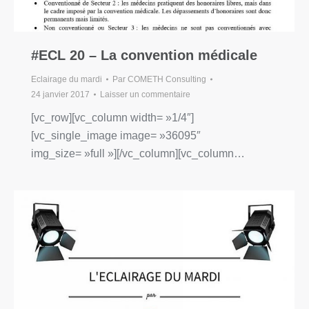
#ECL 20 – La convention médicale
Eclairage du mardi
Par
COMETH Consulting
24 janvier 2017
Laisser un commentaire
[vc_row][vc_column width= »1/4″]
[vc_single_image image= »36095″
img_size= »full »][/vc_column][vc_column…