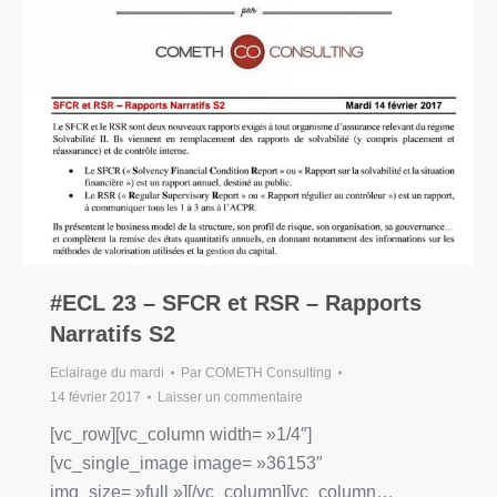
#ECL 23 – SFCR et RSR – Rapports
Narratifs S2
Eclairage du mardi
Par
COMETH Consulting
14 février 2017
Laisser un commentaire
[vc_row][vc_column width= »1/4″]
[vc_single_image image= »36153″
img_size= »full »][/vc_column][vc_column…