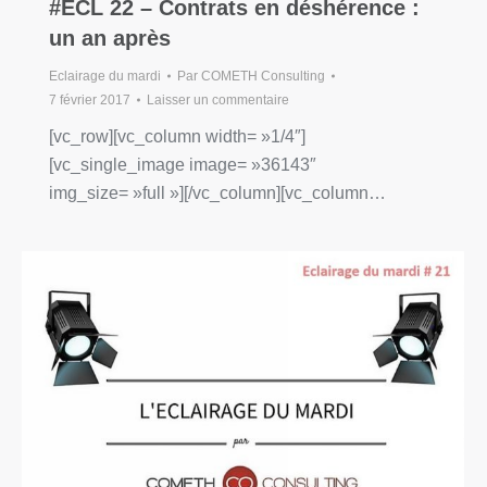
#ECL 22 – Contrats en déshérence :
un an après
Eclairage du mardi
Par
COMETH Consulting
7 février 2017
Laisser un commentaire
[vc_row][vc_column width= »1/4″]
[vc_single_image image= »36143″
img_size= »full »][/vc_column][vc_column…