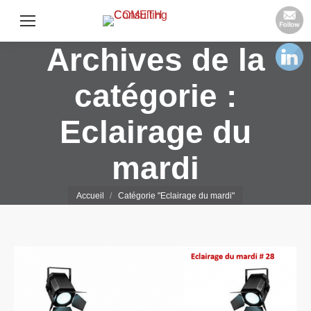
Archives de la
catégorie :
Eclairage du
mardi
Vous êtes ici :
Accueil
Catégorie "Eclairage du mardi"