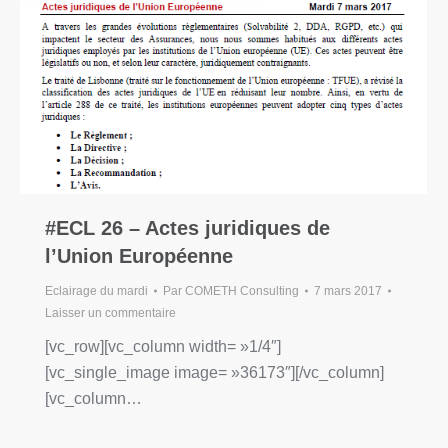
#ECL 26 – Actes juridiques de
l’Union Européenne
Eclairage du mardi
Par
COMETH Consulting
7 mars 2017
Laisser un commentaire
[vc_row][vc_column width= »1/4″]
[vc_single_image image= »36173″][/vc_column]
[vc_column…