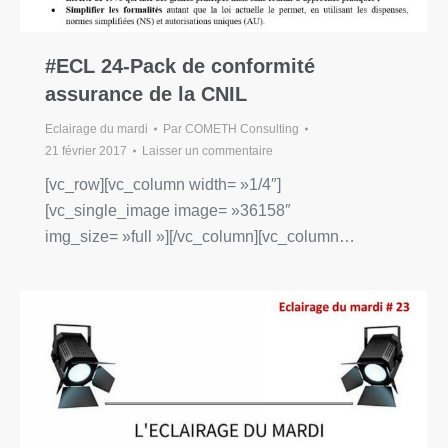
#ECL 24-Pack de conformité
assurance de la CNIL
Eclairage du mardi
Par
COMETH Consulting
21 février 2017
Laisser un commentaire
[vc_row][vc_column width= »1/4″]
[vc_single_image image= »36158″
img_size= »full »][/vc_column][vc_column…