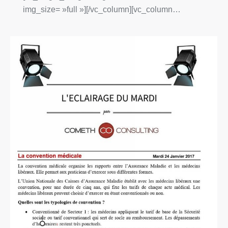
img_size= »full »][/vc_column][vc_column…