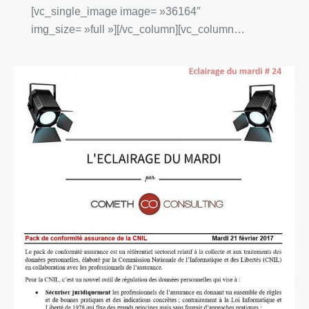
[vc_single_image image= »36164″
img_size= »full »][/vc_column][vc_column…