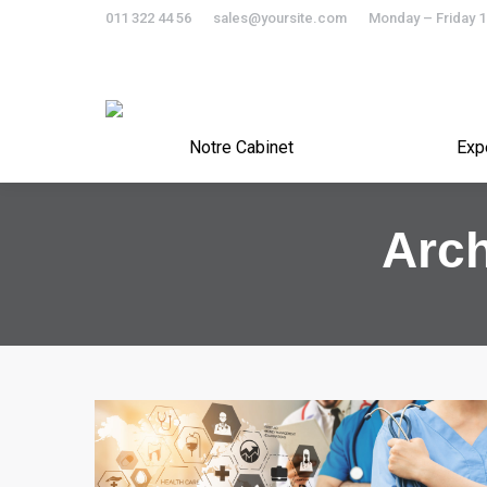
011 322 44 56
sales@yoursite.com
Monday – Friday 
Notre Cabinet
Notre Cabinet
Exp
Arch