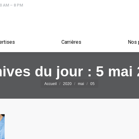
10 AM – 8 PM
Expertises
Carrières
ertises
Carrières
Nos 
ives du jour :
5 mai
Vous êtes ici :
Accueil
2020
mai
05