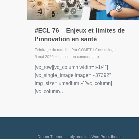
#ECL 76 – Enjeux et limites de
l’innovation en santé
Eclairage du mardi
Par
COMETH Consulting
5 mai 2020
Laisser un commentaire
[vc_row][vc_column width= »1/4″]
[vc_single_image image= »37392″
img_size= »medium »][/vc_column]
[vc_column…
Dream-Theme — truly
premium WordPress themes