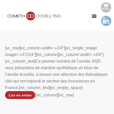
Notre Cabinet
Nos Publications
[vc_row][vc_column width= »1/4″][vc_single_image
image= »37224″][/vc_column][vc_column width= »3/4″]
[vc_column_text]Ce premier numéro de l’année 2020
vous présentera de manière synthétique un bilan de
l’année écoulée, à travers une sélection des thématiques
clés qui ont impacté le secteur des Assurances en
France.[/vc_column_text][vc_empty_space]
[/vc_column][/vc_row]
Lire en entier