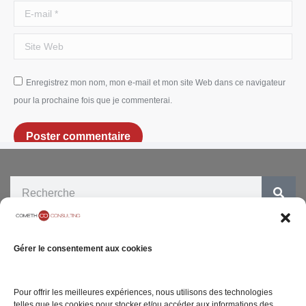
E-mail *
Site Web
Enregistrez mon nom, mon e-mail et mon site Web dans ce navigateur
pour la prochaine fois que je commenterai.
Poster commentaire
ENTREPRISE
SITE INTERNET
Gérer le consentement aux cookies
05 rue Geoffroy
Notre Cabinet
Mentions légales
Marie
Carrières
Politique de
75009 Paris
Pour offrir les meilleures expériences, nous utilisons des technologies
confidentialité
telles que les cookies pour stocker et/ou accéder aux informations des
Contact