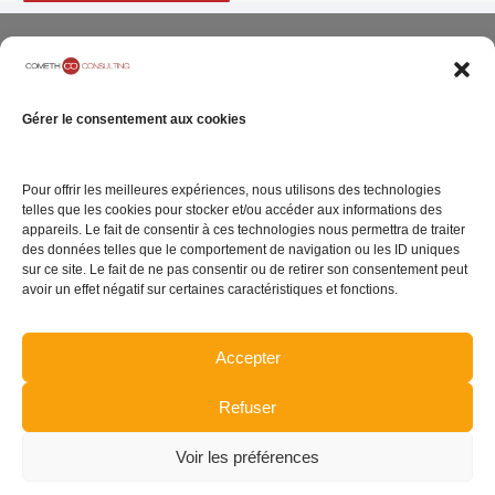
Gérer le consentement aux cookies
ENTREPRISE
SITE INTERNET
05 rue Geoffroy
Pour offrir les meilleures expériences, nous utilisons des technologies
Notre Cabinet
Mentions légales
telles que les cookies pour stocker et/ou accéder aux informations des
Marie
appareils. Le fait de consentir à ces technologies nous permettra de traiter
Carrières
Politique de
75009 Paris
des données telles que le comportement de navigation ou les ID uniques
confidentialité
Contact
sur ce site. Le fait de ne pas consentir ou de retirer son consentement peut
avoir un effet négatif sur certaines caractéristiques et fonctions.
Politique de gestion
de cookies
Accepter
Plan du site
Refuser
TENEZ-VOUS INFORMÉ DE L'ACTUALITÉ
Voir les préférences