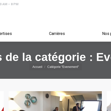
10 AM – 8 PM
Expertises
Carrières
ertises
Carrières
Nos 
 de la catégorie :
Ev
Vous êtes ici :
Accueil
Catégorie "Evenement"