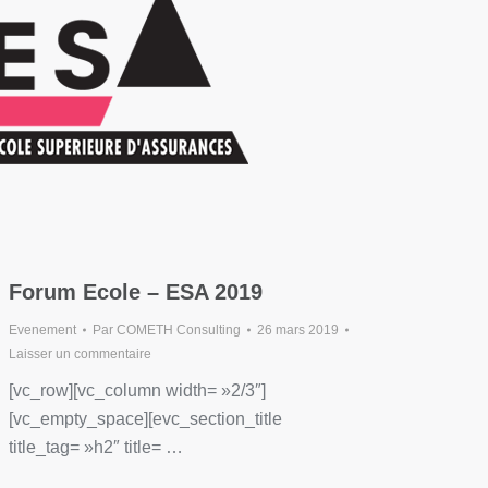
Forum Ecole – ESA 2019
Evenement
Par
COMETH Consulting
26 mars 2019
Laisser un commentaire
[vc_row][vc_column width= »2/3″]
[vc_empty_space][evc_section_title
title_tag= »h2″ title= …