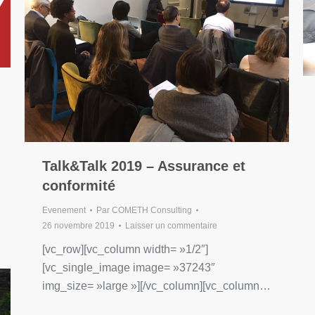
Talk&Talk 2019 – Assurance et
conformité
Evenement
Par
COMETH Consulting
26 novembre 2019
Laisser un commentaire
[vc_row][vc_column width= »1/2″]
[vc_single_image image= »37243″
img_size= »large »][/vc_column][vc_column…