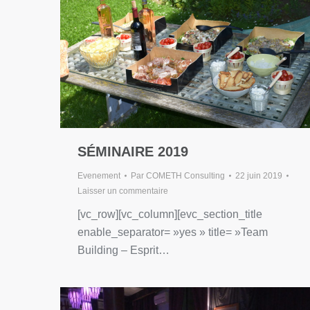
SÉMINAIRE 2019
Evenement
Par
COMETH Consulting
22 juin 2019
Laisser un commentaire
[vc_row][vc_column][evc_section_title
enable_separator= »yes » title= »Team
Building – Esprit…