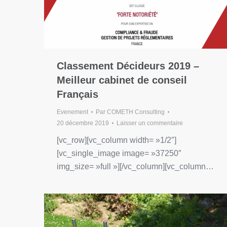
Classement Décideurs 2019 –
Meilleur cabinet de conseil
Français
Evenement
Par
COMETH Consulting
20 décembre 2019
Laisser un commentaire
[vc_row][vc_column width= »1/2″]
[vc_single_image image= »37250″
img_size= »full »][/vc_column][vc_column…