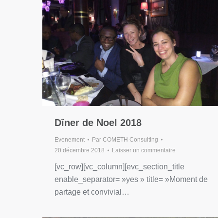
Dîner de Noel 2018
Evenement
Par
COMETH Consulting
20 décembre 2018
Laisser un commentaire
[vc_row][vc_column][evc_section_title
enable_separator= »yes » title= »Moment de
partage et convivial…