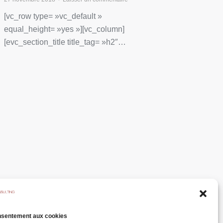
[vc_row type= »vc_default »
equal_height= »yes »][vc_column]
[evc_section_title title_tag= »h2″…
nsentement aux cookies