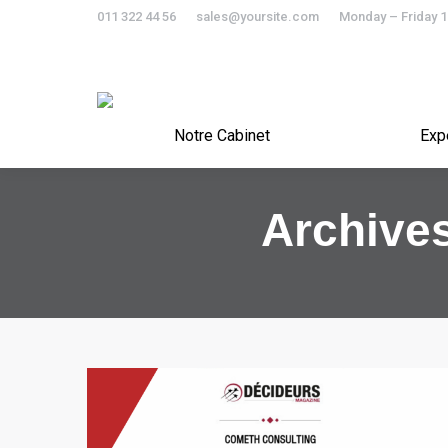
011 322 44 56
sales@yoursite.com
Monday – Friday 
Notre Cabinet
Notre Cabinet
Exp
Archives