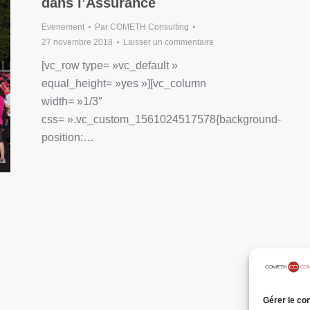
dans l’Assurance
Evenement
Par
COMETH Consulting
27 novembre 2018
Laisser un commentaire
[vc_row type= »vc_default »
equal_height= »yes »][vc_column
width= »1/3″
css= ».vc_custom_1561024517578{background-
position:…
Gérer le co