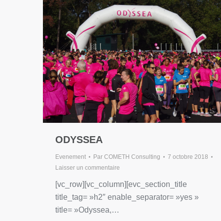
ODYSSEA
Evenement
Par
COMETH Consulting
7 octobre 2018
Laisser un commentaire
[vc_row][vc_column][evc_section_title
title_tag= »h2″ enable_separator= »yes »
title= »Odyssea,…