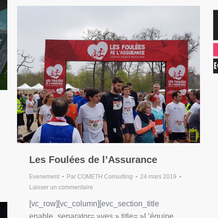
Les Foulées de l’Assurance
Evenement
Par
COMETH Consulting
24 mars 2019
Laisser un commentaire
[vc_row][vc_column][evc_section_title
enable_separator= »yes » title= »L’équipe