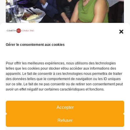
Dîner de Noel 2018
Gérer le consentement aux cookies
Evenement
Par
COMETH Consulting
20 décembre 2018
Laisser un commentaire
[vc_row][vc_column][evc_section_title
Pour offrir les meilleures expériences, nous utilisons des technologies
telles que les cookies pour stocker et/ou accéder aux informations des
enable_separator= »yes » title= »Moment de
appareils. Le fait de consentir à ces technologies nous permettra de traiter
partage et convivial…
des données telles que le comportement de navigation ou les ID uniques
sur ce site. Le fait de ne pas consentir ou de retirer son consentement peut
avoir un effet négatif sur certaines caractéristiques et fonctions.
Accepter
Refuser