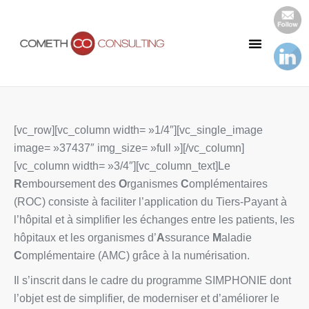
Notre Cabinet
Nos Publications
[vc_row][vc_column width= »1/4″][vc_single_image
image= »37437″ img_size= »full »][/vc_column]
[vc_column width= »3/4″][vc_column_text]Le
R
emboursement des
O
rganismes
C
omplémentaires
(ROC) consiste à faciliter l’application du Tiers-Payant à
l’hôpital et à simplifier les échanges entre les patients, les
hôpitaux et les organismes d’
A
ssurance
M
aladie
C
omplémentaire (AMC) grâce à la numérisation.
Il s’inscrit dans le cadre du programme SIMPHONIE dont
l’objet est de simplifier, de moderniser et d’améliorer le