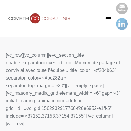
Notre Cabinet
Nos Publications
[vc_row][vc_column][evc_section_title
enable_separator= »yes » title= »Moment de partage et
convivial avec toute l’équipe » title_color= »#284b63″
separator_color= »#bc282a »
separator_top_margin= »20″][vc_empty_space]
[vc_masonry_media_grid element_width= »6″ gap= »3″
initial_loading_animation= »fadeIn »
grid_id= »vc_gid:1562932917768-f28e6952-e1ff-5″
include= »37152,37153,37154,37155″][/vc_column]
[/vc_row]