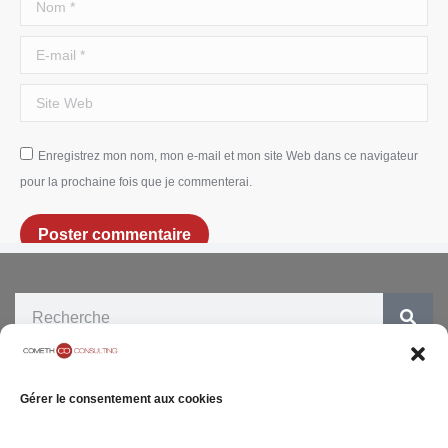
Nom *
E-mail *
Site Web
Enregistrez mon nom, mon e-mail et mon site Web dans ce navigateur
pour la prochaine fois que je commenterai.
Poster commentaire
ENTREPRISE
SITE INTERNET
Gérer le consentement aux cookies
05 rue Geoffroy
Notre Cabinet
Mentions légales
Marie