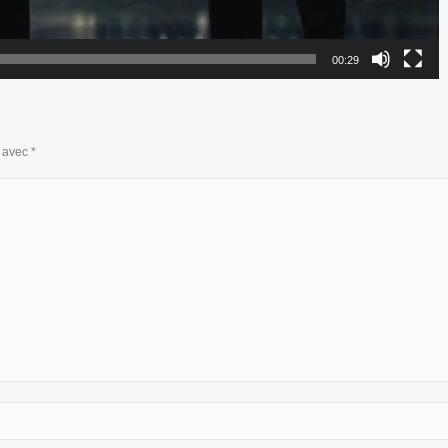
00:29
s avec
*