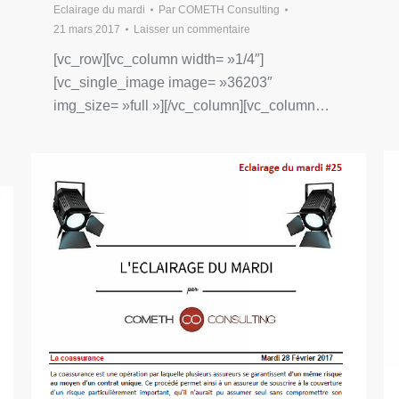
Eclairage du mardi
Par
COMETH Consulting
21 mars 2017
Laisser un commentaire
[vc_row][vc_column width= »1/4″]
[vc_single_image image= »36203″
img_size= »full »][/vc_column][vc_column…