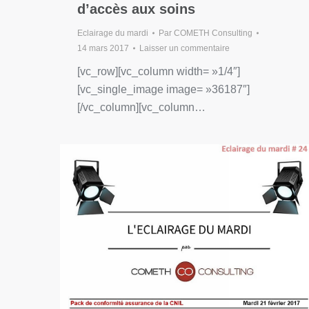
d’accès aux soins
Eclairage du mardi
Par
COMETH Consulting
14 mars 2017
Laisser un commentaire
[vc_row][vc_column width= »1/4″]
[vc_single_image image= »36187″]
[/vc_column][vc_column…