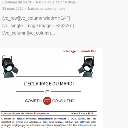
Eclairage du mardi
Par
COMETH Consulting
28 mars 2017
Laisser un commentaire
[vc_row][vc_column width= »1/4″]
[vc_single_image image= »36226″]
[/vc_column][vc_column…