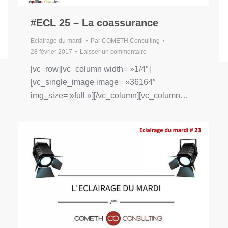
#ECL 25 – La coassurance
Eclairage du mardi
Par
COMETH Consulting
28 février 2017
Laisser un commentaire
[vc_row][vc_column width= »1/4″]
[vc_single_image image= »36164″
img_size= »full »][/vc_column][vc_column…