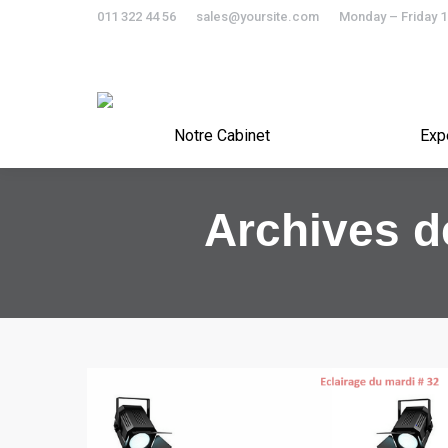
011 322 44 56
sales@yoursite.com
Monday – Friday 
Notre Cabinet
Notre Cabinet
Exp
Archives de