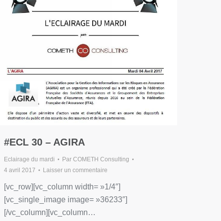
#ECL 30 – AGIRA
Eclairage du mardi
Par
COMETH Consulting
4 avril 2017
Laisser un commentaire
[vc_row][vc_column width= »1/4″]
[vc_single_image image= »36233″]
[/vc_column][vc_column…