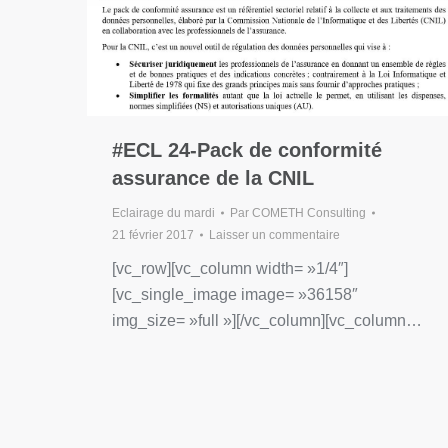
#ECL 24-Pack de conformité
assurance de la CNIL
Eclairage du mardi
Par
COMETH Consulting
21 février 2017
Laisser un commentaire
[vc_row][vc_column width= »1/4″]
[vc_single_image image= »36158″
img_size= »full »][/vc_column][vc_column…