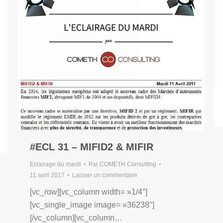
#ECL 31 – MIFID2 & MIFIR
Eclairage du mardi
Par
COMETH Consulting
11 avril 2017
Laisser un commentaire
[vc_row][vc_column width= »1/4″]
[vc_single_image image= »36238″]
[/vc_column][vc_column…