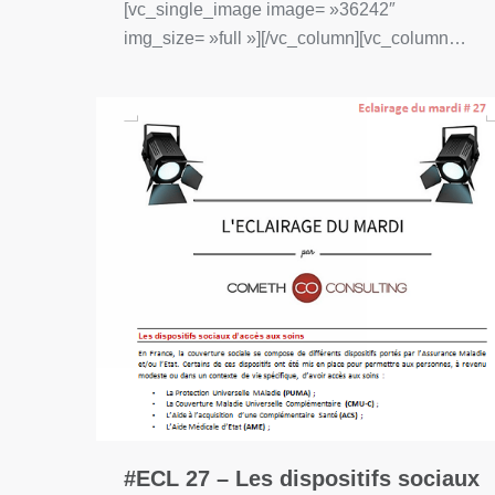
[vc_single_image image= »36242″
img_size= »full »][/vc_column][vc_column…
#ECL 27 – Les dispositifs sociaux