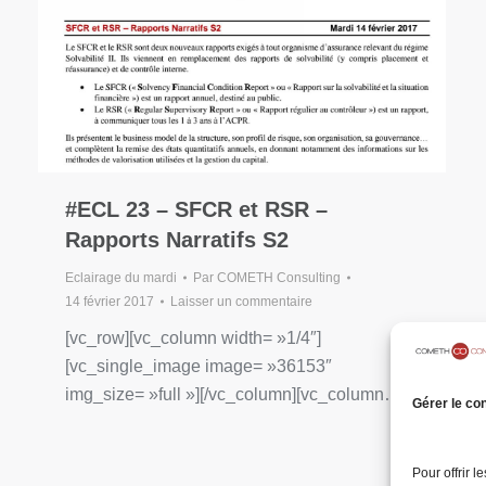
#ECL 23 – SFCR et RSR –
Rapports Narratifs S2
Eclairage du mardi
Par
COMETH Consulting
14 février 2017
Laisser un commentaire
[vc_row][vc_column width= »1/4″]
[vc_single_image image= »36153″
img_size= »full »][/vc_column][vc_column…
Gérer le co
Pour offrir 