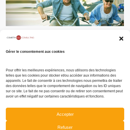
#ECL 72 – Les régimes obligatoires
de retraite
Gérer le consentement aux cookies
Eclairage du mardi
Par
COMETH Consulting
4 juin 2019
Laisser un commentaire
[vc_row][vc_column width= »1/4″]
Pour offrir les meilleures expériences, nous utilisons des technologies
telles que les cookies pour stocker et/ou accéder aux informations des
[vc_single_image image= »36782″ img_size= » »]
appareils. Le fait de consentir à ces technologies nous permettra de traiter
[/vc_column][vc_column…
des données telles que le comportement de navigation ou les ID uniques
sur ce site. Le fait de ne pas consentir ou de retirer son consentement peut
avoir un effet négatif sur certaines caractéristiques et fonctions.
Accepter
Refuser