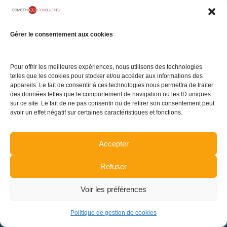
de santé
Eclairage du mardi
Par
COMETH Consulting
9 avril 2019
Gérer le consentement aux cookies
Laisser un commentaire
[vc_row][vc_column width= »1/4″]
Pour offrir les meilleures expériences, nous utilisons des technologies
[vc_single_image image= »36764″][/vc_column]
telles que les cookies pour stocker et/ou accéder aux informations des
[vc_column…
appareils. Le fait de consentir à ces technologies nous permettra de traiter
des données telles que le comportement de navigation ou les ID uniques
sur ce site. Le fait de ne pas consentir ou de retirer son consentement peut
avoir un effet négatif sur certaines caractéristiques et fonctions.
Accepter
Refuser
Voir les préférences
Dream-Theme — truly
premium WordPress themes
pied de page
Politique de gestion de cookies