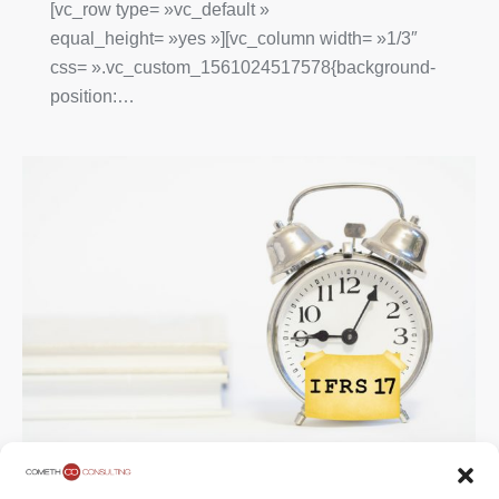
[vc_row type= »vc_default »
equal_height= »yes »][vc_column width= »1/3″
css= ».vc_custom_1561024517578{background-
position:…
#ECL 65 – La norme IFRS 17