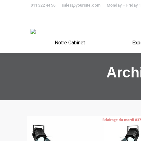
011 322 44 56
sales@yoursite.com
Monday – Friday 
Notre Cabinet
Notre Cabinet
Exp
Arch