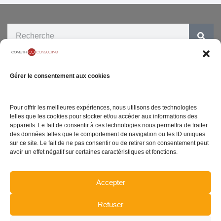
ENTREPRISE
SITE INTERNET
Gérer le consentement aux cookies
05 rue Geoffroy
Notre Cabinet
Mentions légales
Marie
Carrières
Politique de
75009 Paris
Pour offrir les meilleures expériences, nous utilisons des technologies
confidentialité
telles que les cookies pour stocker et/ou accéder aux informations des
Contact
appareils. Le fait de consentir à ces technologies nous permettra de traiter
Politique de gestion
des données telles que le comportement de navigation ou les ID uniques
de cookies
sur ce site. Le fait de ne pas consentir ou de retirer son consentement peut
avoir un effet négatif sur certaines caractéristiques et fonctions.
Plan du site
Accepter
TENEZ-VOUS INFORMÉ DE L'ACTUALITÉ
Refuser