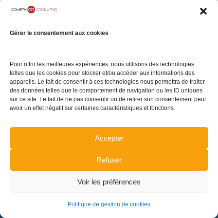
05 rue Geoffroy
Notre Cabinet
Mentions légales
Marie
Carrières
Politique de
Gérer le consentement aux cookies
75009 Paris
confidentialité
Contact
Politique de gestion
Pour offrir les meilleures expériences, nous utilisons des technologies
de cookies
telles que les cookies pour stocker et/ou accéder aux informations des
appareils. Le fait de consentir à ces technologies nous permettra de traiter
Plan du site
des données telles que le comportement de navigation ou les ID uniques
sur ce site. Le fait de ne pas consentir ou de retirer son consentement peut
avoir un effet négatif sur certaines caractéristiques et fonctions.
TENEZ-VOUS INFORMÉ DE L'ACTUALITÉ
Accepter
Refuser
INSCRIPTION
Voir les préférences
Politique de gestion de cookies