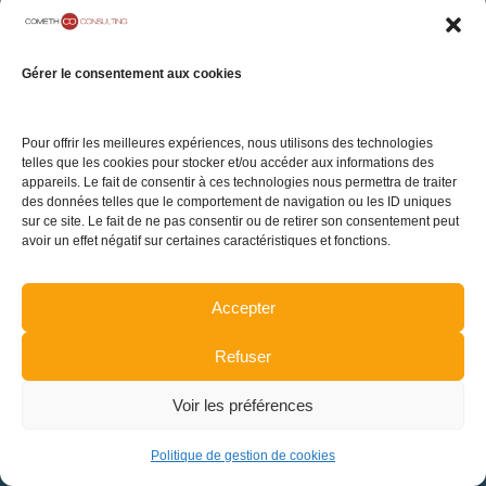
05 rue Geoffroy
Notre Cabinet
Mentions légales
Marie
Carrières
Politique de
Gérer le consentement aux cookies
75009 Paris
confidentialité
Contact
Politique de gestion
Pour offrir les meilleures expériences, nous utilisons des technologies
de cookies
telles que les cookies pour stocker et/ou accéder aux informations des
appareils. Le fait de consentir à ces technologies nous permettra de traiter
Plan du site
des données telles que le comportement de navigation ou les ID uniques
sur ce site. Le fait de ne pas consentir ou de retirer son consentement peut
avoir un effet négatif sur certaines caractéristiques et fonctions.
TENEZ-VOUS INFORMÉ DE L'ACTUALITÉ
Accepter
Refuser
INSCRIPTION
Voir les préférences
Politique de gestion de cookies