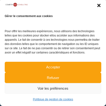
05 rue Geoffroy
Notre Cabinet
Mentions légales
Marie
Carrières
Politique de
Gérer le consentement aux cookies
75009 Paris
confidentialité
Contact
Politique de gestion
Pour offrir les meilleures expériences, nous utilisons des technologies
de cookies
telles que les cookies pour stocker et/ou accéder aux informations des
appareils. Le fait de consentir à ces technologies nous permettra de traiter
Plan du site
des données telles que le comportement de navigation ou les ID uniques
sur ce site. Le fait de ne pas consentir ou de retirer son consentement peut
avoir un effet négatif sur certaines caractéristiques et fonctions.
TENEZ-VOUS INFORMÉ DE L'ACTUALITÉ
Accepter
Refuser
INSCRIPTION
Voir les préférences
Politique de gestion de cookies