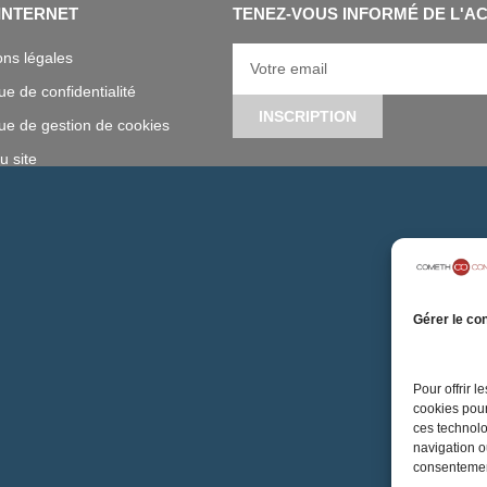
 INTERNET
TENEZ-VOUS INFORMÉ DE L'A
ns légales
que de confidentialité
INSCRIPTION
que de gestion de cookies
u site
Gérer le co
Pour offrir 
cookies pour
ces technolo
navigation ou
consentement