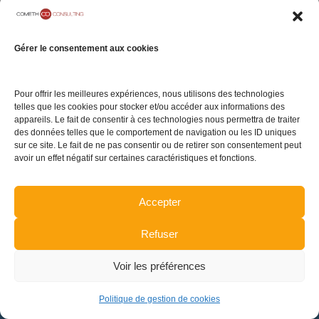
05 rue Geoffroy
Notre Cabinet
Mentions légales
Marie
Carrières
Politique de
75009 Paris
Gérer le consentement aux cookies
confidentialité
Contact
Politique de gestion
de cookies
Pour offrir les meilleures expériences, nous utilisons des technologies
telles que les cookies pour stocker et/ou accéder aux informations des
Plan du site
appareils. Le fait de consentir à ces technologies nous permettra de traiter
des données telles que le comportement de navigation ou les ID uniques
sur ce site. Le fait de ne pas consentir ou de retirer son consentement peut
avoir un effet négatif sur certaines caractéristiques et fonctions.
TENEZ-VOUS INFORMÉ DE L'ACTUALITÉ
Accepter
Refuser
INSCRIPTION
Voir les préférences
Politique de gestion de cookies