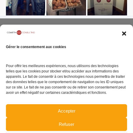
Gérer le consentement aux cookies
ENTREPRISE
SITE INTERNET
05 rue Geoffroy
Pour offrir les meilleures expériences, nous utilisons des technologies
Notre Cabinet
Mentions légales
telles que les cookies pour stocker et/ou accéder aux informations des
Marie
appareils. Le fait de consentir à ces technologies nous permettra de traiter
Carrières
Politique de
75009 Paris
des données telles que le comportement de navigation ou les ID uniques
confidentialité
Contact
sur ce site. Le fait de ne pas consentir ou de retirer son consentement peut
avoir un effet négatif sur certaines caractéristiques et fonctions.
Politique de gestion
de cookies
Accepter
Plan du site
Refuser