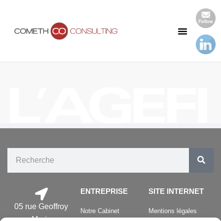
Notre Cabinet
Nos Publications
ENTREPRISE
SITE INTERNET
05 rue Geoffroy
Notre Cabinet
Mentions légales
Marie