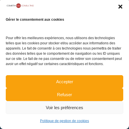
Carrières
Politique de
75009 Paris
confidentialité
Contact
Politique de gestion
Gérer le consentement aux cookies
de cookies
Plan du site
Pour offrir les meilleures expériences, nous utilisons des technologies
telles que les cookies pour stocker et/ou accéder aux informations des
appareils. Le fait de consentir à ces technologies nous permettra de traiter
des données telles que le comportement de navigation ou les ID uniques
TENEZ-VOUS INFORMÉ DE L'ACTUALITÉ
sur ce site. Le fait de ne pas consentir ou de retirer son consentement peut
avoir un effet négatif sur certaines caractéristiques et fonctions.
Accepter
INSCRIPTION
Refuser
Voir les préférences
Politique de gestion de cookies