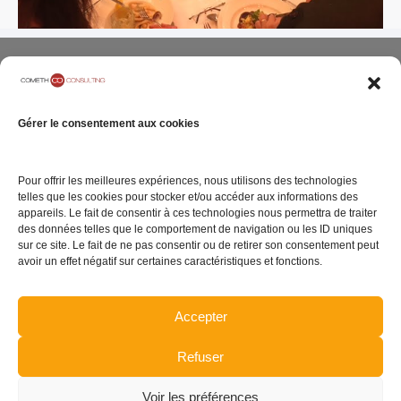
Gérer le consentement aux cookies
ENTREPRISE
SITE INTERNET
05 rue Geoffroy
Pour offrir les meilleures expériences, nous utilisons des technologies
Notre Cabinet
Mentions légales
telles que les cookies pour stocker et/ou accéder aux informations des
Marie
appareils. Le fait de consentir à ces technologies nous permettra de traiter
Carrières
Politique de
75009 Paris
des données telles que le comportement de navigation ou les ID uniques
confidentialité
Contact
sur ce site. Le fait de ne pas consentir ou de retirer son consentement peut
avoir un effet négatif sur certaines caractéristiques et fonctions.
Politique de gestion
de cookies
Accepter
Plan du site
Refuser
TENEZ-VOUS INFORMÉ DE L'ACTUALITÉ
Voir les préférences